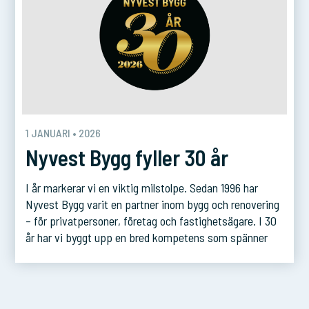
1 JANUARI • 2026
Nyvest Bygg fyller 30 år
I år markerar vi en viktig milstolpe. Sedan 1996 har
Nyvest Bygg varit en partner inom bygg och renovering
– för privatpersoner, företag och fastighetsägare. I 30
år har vi byggt upp en bred kompetens som spänner
från renoveringar och nybyggnationer till långsiktiga
serviceavtal. Men det vi är allra mest stolta över är
förtroendet vi […]