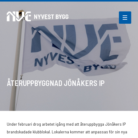
ÅTERUPPBYGGNAD JÖNÅKERS IP
Under februari drog arbetet igång med att återuppbygga Jönåkers IP
brandskadade klubblokal. Lokalerna kommer att anpassas för sin nya