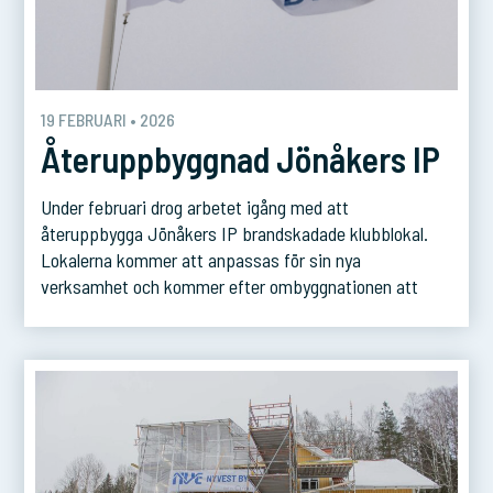
19 FEBRUARI • 2026
Återuppbyggnad Jönåkers IP
Under februari drog arbetet igång med att
återuppbygga Jönåkers IP brandskadade klubblokal.
Lokalerna kommer att anpassas för sin nya
verksamhet och kommer efter ombyggnationen att
rymma gym och omklädningsrum. Projektet beräknas
vara färdigställt i början av augusti.