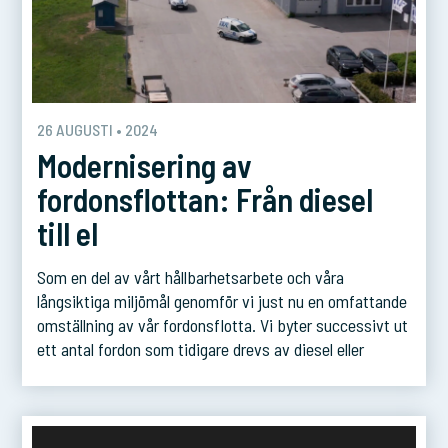
26 AUGUSTI • 2024
Modernisering av
fordonsflottan: Från diesel
till el
Som en del av vårt hållbarhetsarbete och våra
långsiktiga miljömål genomför vi just nu en omfattande
omställning av vår fordonsflotta. Vi byter successivt ut
ett antal fordon som tidigare drevs av diesel eller
bensin till eldrivna alternativ. Genom denna förändring
strävar vi efter att minska vår miljöpåverkan och bidra
till en mer hållbar framtid. Övergången […]