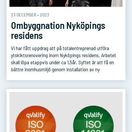
23 DECEMBER • 2023
Ombyggnation Nyköpings
residens
Vi har fått uppdrag att på totalentreprenad utföra
ytskiktsrenovering inom Nyköpings residens. Arbetet
skall löpa etappvis under ca 1,5år. Syftet är att få en
bättre inomhusmiljö genom installation av ny
ventilation och komfortkyla. Lokalerna skall även
tillgänglighets anpassas och få nytt brandlarm. Alla
arbeten sker med hänsyn taget till byggnadens
kulturvärde som skall vårdas och […]