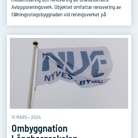
Avloppsreningsverk. Objektet omfattar renovering av
fällningsstegsbyggnaden vid reningsverket på
Brandholmen i Nyköpings kommun. Renoveringen
omfattar byggnaden, processdelen samt samtliga
installationer. Anläggningen kommer att vara i full drift
under tiden som renoverings- och
ombyggnadsarbetena pågår. Arbetet skall färdigställas
under 2025.
15 MARS • 2024
Ombyggnation