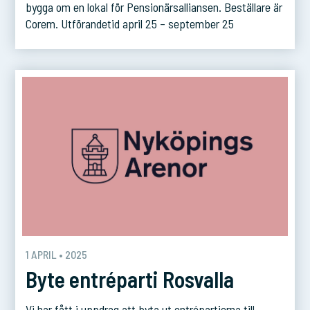
bygga om en lokal för Pensionärsalliansen. Beställare är
Corem. Utförandetid april 25 – september 25
1 APRIL • 2025
Byte entréparti Rosvalla
Vi har fått i uppdrag att byta ut entrépartierna till