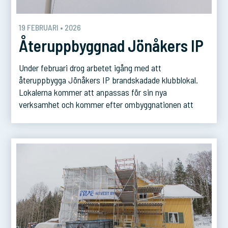
19 FEBRUARI • 2026
Återuppbyggnad Jönåkers IP
Under februari drog arbetet igång med att
återuppbygga Jönåkers IP brandskadade klubblokal.
Lokalerna kommer att anpassas för sin nya
verksamhet och kommer efter ombyggnationen att
rymma gym och omklädningsrum. Projektet beräknas
vara färdigställt i början av augusti.