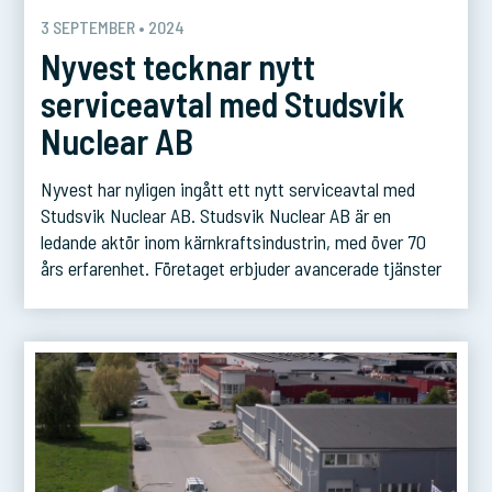
3 SEPTEMBER • 2024
Nyvest tecknar nytt
serviceavtal med Studsvik
Nuclear AB
Nyvest har nyligen ingått ett nytt serviceavtal med
Studsvik Nuclear AB. Studsvik Nuclear AB är en
ledande aktör inom kärnkraftsindustrin, med över 70
års erfarenhet. Företaget erbjuder avancerade tjänster
för hantering av radioaktivt avfall, bränsleteknologi och
materialanalys, samt andra kärntekniska lösningar.
Deras anläggning i Sverige är internationellt erkänd för
sin expertis inom säker och hållbar […]