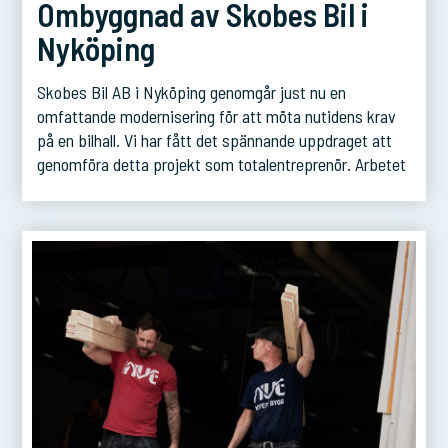
Ombyggnad av Skobes Bil i
Nyköping
Skobes Bil AB i Nyköping genomgår just nu en
omfattande modernisering för att möta nutidens krav
på en bilhall. Vi har fått det spännande uppdraget att
genomföra detta projekt som totalentreprenör. Arbetet
påbörjades i april och planen är att den nya,
uppdaterade bilhallen ska stå färdig i december 2024.
Genom denna ombyggnad kommer Skobes Bil […]