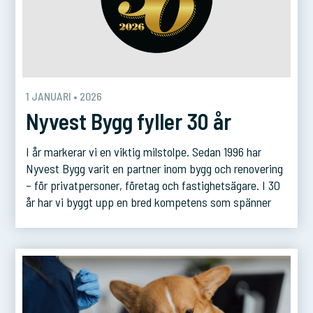
1 JANUARI • 2026
Nyvest Bygg fyller 30 år
I år markerar vi en viktig milstolpe. Sedan 1996 har
Nyvest Bygg varit en partner inom bygg och renovering
– för privatpersoner, företag och fastighetsägare. I 30
år har vi byggt upp en bred kompetens som spänner
från renoveringar och nybyggnationer till långsiktiga
serviceavtal. Men det vi är allra mest stolta över är
förtroendet vi […]