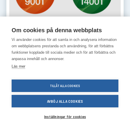
Om cookies på denna webbplats
6 NOVEMBER • 2023
Vi använder cookies för att samla in och analysera information
Certifikat ISO 9001:2015 och
om webbplatsens prestanda och användning, för att förbättra
ISO 14001:2015
funktioner kopplade till sociala medier och för att förbättra och
anpassa innehåll och annonser.
Läs mer
Nyvest kan stolt informera att vi nu är certifierade
enligt ISO 9001:2015 och ISO 14001:2015 avseende
konsult- och entreprenadverksamhet inom
TILLÅT ALLA COOKIES
byggsektorn.
AVBÖJ ALLA COOKIES
Inställningar för cookies