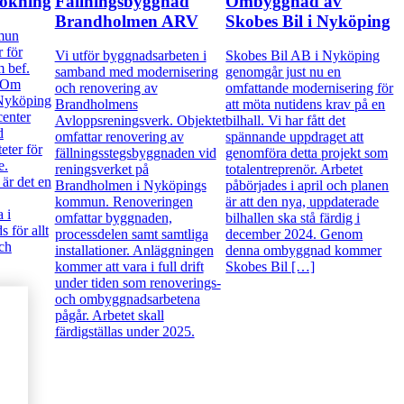
bokning
Fällningsbyggnad
Ombyggnad av
Brandholmen ARV
Skobes Bil i Nyköping
mun
r för
Vi utför byggnadsarbeten i
Skobes Bil AB i Nyköping
 bef.
samband med modernisering
genomgår just nu en
. Om
och renovering av
omfattande modernisering för
 Nyköping
Brandholmens
att möta nutidens krav på en
center
Avloppsreningsverk. Objektet
bilhall. Vi har fått det
d
omfattar renovering av
spännande uppdraget att
eter för
fällningsstegsbyggnaden vid
genomföra detta projekt som
e.
reningsverket på
totalentreprenör. Arbetet
är det en
Brandholmen i Nyköpings
påbörjades i april och planen
kommun. Renoveringen
är att den nya, uppdaterade
 i
omfattar byggnaden,
bilhallen ska stå färdig i
 för allt
processdelen samt samtliga
december 2024. Genom
och
installationer. Anläggningen
denna ombyggnad kommer
kommer att vara i full drift
Skobes Bil […]
under tiden som renoverings-
och ombyggnadsarbetena
pågår. Arbetet skall
färdigställas under 2025.