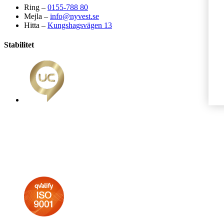
Ring –
0155-788 80
Mejla –
info@nyvest.se
Hitta –
Kungshagsvägen 13
Stabilitet