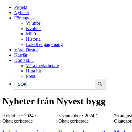
Projekt
Nyheter
Företaget
Vi utför
Kvalitet
Miljö
Historia
Lokalt engagemang
Våra tjänster
Karriär
Kontakt
Våra medarbetare
Hitta hit
Press
Sökknapp
Sök
efter:
Nyheter från Nyvest bygg
9 oktober • 2024
/
3 september • 2024
/
26 august
Okategoriserade
Okategoriserade
Okategor