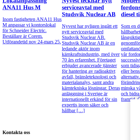
Lokalanpassning
Nyvest tecknar nytt
Modern
ANA11 Hus M
serviceavtal med
fordons
Studsvik Nuclear AB
diesel ti
Inom fastigheten ANA11 Hus
M anpassar vi kontorslokal
Nyvest har nyligen ingått ett
Som en de
för Schneider Electric.
nytt serviceavtal med
hållbarhe
Beställare är Corem.
Studsvik Nuclear AB.
långsikti
Utförandetid nov 24-mars 25.
Studsvik Nuclear AB är en
genomför 
ledande aktör inom
omfattand
kärnkraftsindustrin, med över
vår fordon
70 års erfarenhet. Företaget
successivt
erbjuder avancerade tjänster
som tidig
för hantering av radioaktivt
eller bens
avfall, bränsleteknologi och
alternati
materialanalys, samt andra
förändring
kärntekniska lösningar. Deras
minska v
anläggning i Sverige är
och bidra 
internationellt erkänd för sin
framtid.
expertis inom säker och
hållbar […]
Kontakta oss