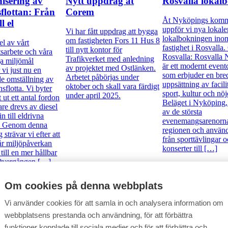
isering av
Nytt uppdrag åt
Rosvalla lokal
flottan: Från
Corem
Åt Nyköpings kom
ll el
uppför vi nya lokale
Vi har fått uppdrag att bygga
lokalbokningen inom
om fastigheten Fors 11 Hus 8
l av vårt
fastighet i Rosvalla
till nytt kontor för
tsarbete och våra
Rosvalla: Rosvalla
Trafikverket med anledning
ga miljömål
är ett modernt event
av projektet med Ostlänken.
vi just nu en
som erbjuder en bre
Arbetet påbörjas under
e omställning av
uppsättning av facilit
oktober och skall vara färdigt
sflotta. Vi byter
sport, kultur och nöj
under april 2025.
 ut ett antal fordon
Beläget i Nyköping, 
are drevs av diesel
av de största
in till eldrivna
evenemangsarenorna
v. Genom denna
regionen och används
 strävar vi efter att
från sporttävlingar 
år miljöpåverkan
konserter till […]
till en mer hållbar
 Övergången […]
Om cookies på denna webbplats
Vi använder cookies för att samla in och analysera information om
webbplatsens prestanda och användning, för att förbättra
funktioner kopplade till sociala medier och för att förbättra och