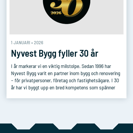
1 JANUARI • 2026
Nyvest Bygg fyller 30 år
I år markerar vi en viktig milstolpe. Sedan 1996 har
Nyvest Bygg varit en partner inom bygg och renovering
– för privatpersoner, företag och fastighetsägare. I 30
år har vi byggt upp en bred kompetens som spänner
från renoveringar och nybyggnationer till långsiktiga
serviceavtal. Men det vi är allra mest stolta över är
förtroendet vi […]