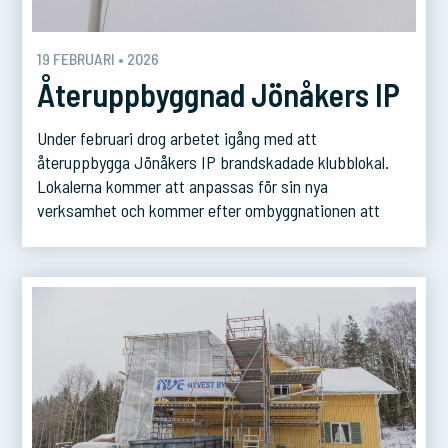
19 FEBRUARI • 2026
Återuppbyggnad Jönåkers IP
Under februari drog arbetet igång med att
återuppbygga Jönåkers IP brandskadade klubblokal.
Lokalerna kommer att anpassas för sin nya
verksamhet och kommer efter ombyggnationen att
rymma gym och omklädningsrum. Projektet beräknas
vara färdigställt i början av augusti.