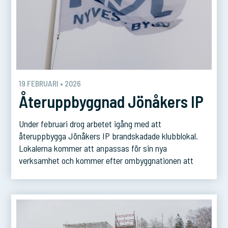
19 FEBRUARI • 2026
Återuppbyggnad Jönåkers IP
Under februari drog arbetet igång med att
återuppbygga Jönåkers IP brandskadade klubblokal.
Lokalerna kommer att anpassas för sin nya
verksamhet och kommer efter ombyggnationen att
rymma gym och omklädningsrum. Projektet beräknas
vara färdigställt i början av augusti.