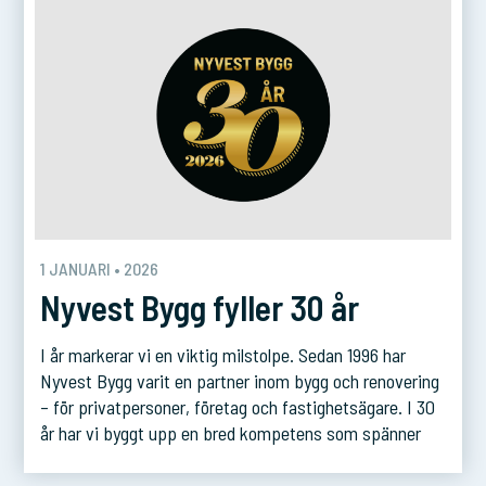
1 JANUARI • 2026
Nyvest Bygg fyller 30 år
I år markerar vi en viktig milstolpe. Sedan 1996 har
Nyvest Bygg varit en partner inom bygg och renovering
– för privatpersoner, företag och fastighetsägare. I 30
år har vi byggt upp en bred kompetens som spänner
från renoveringar och nybyggnationer till långsiktiga
serviceavtal. Men det vi är allra mest stolta över är