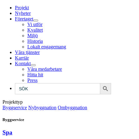
Projekt
Nyheter
Företaget
Vi utför
Kvalitet
Miljö
Historia
Lokalt engagemang
Våra tjänster
Karriär
Kontakt
Våra medarbetare
Hitta hit
Press
Sökknapp
Sök
efter:
Projekttyp
Byggservice
Nybyggnation
Ombyggnation
Byggservice
Spa